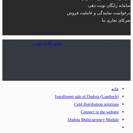
سامانه رایگان نوبت دهی
درخواست نمایندگی و عاملیت فروش
شرکای تجاری ما
کلیه حـقوق این سایت متعلق به شرکت
تیروژ کاران غرب
می باشد.
خانه
(Installment sale of Dodota (Landtech
Cold distribution solutions
Connect to the website
Dodota Multicurrency Module