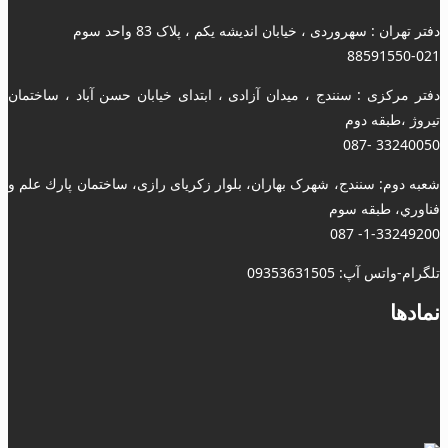
دفتر تهران : سهروردی ، خیابان اندیشه یکم ، پلاک 83 واحد سوم
88591550-021
دفتر مرکزی : سنندج ، میدان آزادی ، ابتدای خیابان حسن آباد ، ساختمان
تیروژ ،طبقه دوم
33240050 -087
شعبه دوم: سنندج، شهرک بهاران، بلوار زکریای رازی، ساختمان پارك علم و
فناوري، طبقه سوم
1-33249200- 087
تلگرام-واتس آپ: 09353631505
نمادها