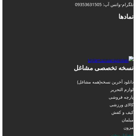
تلگرام-واتس آپ: 09353631505
نمادها
نسخه تخصصی مشاغل
دانلود آخرین نسخه(همه مشاغل)
لوازم التحریر
پارچه فروشی
کالای ورزشی
کیف و کفش
مبلمان
مزون
مشاغل بیشتر