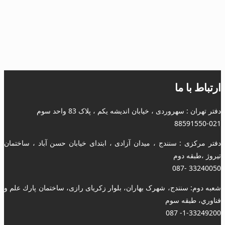
ارتباط با ما
دفتر تهران : سهروردی ، خیابان اندیشه یکم ، پلاک 83 واحد سوم
88591550-021
دفتر مرکزی : سنندج ، میدان آزادی ، ابتدای خیابان حسن آباد ، ساختمان
تیروژ ،طبقه دوم
33240050 -087
شعبه دوم: سنندج، شهرک بهاران، بلوار زکریای رازی، ساختمان پارك علم و
فناوري، طبقه سوم
1-33249200- 087