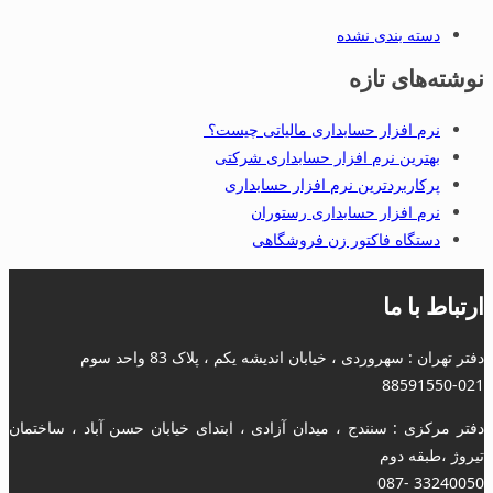
دسته بندی نشده
نوشته‌های تازه
نرم افزار حسابداری مالیاتی چیست؟
بهترین نرم افزار حسابداری شرکتی
پرکاربردترین نرم افزار حسابداری
نرم افزار حسابداری رستوران
دستگاه فاکتور زن فروشگاهی
ارتباط با ما
دفتر تهران : سهروردی ، خیابان اندیشه یکم ، پلاک 83 واحد سوم
88591550-021
دفتر مرکزی : سنندج ، میدان آزادی ، ابتدای خیابان حسن آباد ، ساختمان
تیروژ ،طبقه دوم
33240050 -087