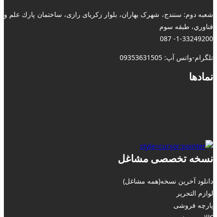
شعبه دوم: سنندج، شهرک بهاران، بلوار زکریای رازی، ساختمان پارك علم و
فناوري، طبقه سوم
1-33249200- 087
تلگرام-واتس آپ: 09353631505
نمادها
نسخه تخصصی مشاغل
دانلود آخرین نسخه(همه مشاغل)
لوازم التحریر
پارچه فروشی