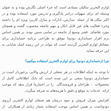
لوازم التحریر سالیان متمادی است که جزء اصلی نگارش بوده و به عنوان
وسیله ای برای سهولت درامر یادگیری و تدریس مورد استفاده بوده و در
اکثر مکان ها از جمله مدارس، ادارات و منازل کاربرد ویژه ای را داشته
وجزء فعالیت های غیر قابل انکار و مهم جامعه محسوب گشته و همچنان
مورد تقاضای قشر وسیع از جامعه در تمامی سنین بوده، بر همین اساس
نرم افزار حسابداری دودوتا موفق به طراحی برنامه حسابداری برای
مشاغل لوازم التحریر گردیده است که بتواند در این زمینه کمک شایانی به
این حرفه بنماید.
چرا ازحسابداری دودوتا برای لوازم التحریر استفاده میکنیم؟
با توجه به اینکه اطلاعات در هر شغلی از ارزش والایی برخوردار است در
حسابداری دودوتا سعی بر این شده است که بانک اطلاعاتی کامل از
محصولات ، طراحان و فروشندگان را در اختیارما قرار بدهد که موجب
ارائه خدمات به موقع و دقیق با هزینه‌های به صرفه میگردد.
افزایش میزان فروش و سود درمیان هم صنفان لوازم التحریر آرزوی
دودوتاست بر همین اساس موجب استفاده شمار زیادی از همکاران از