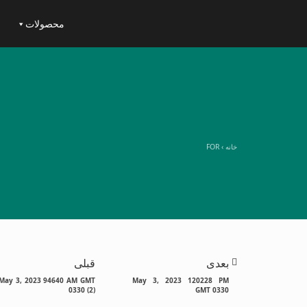
محصولات
خانه
›
FOR
بعدی
قبلی
May 3, 2023 94640 AM GMT
May 3, 2023 120228 PM
0330 (2)
GMT 0330