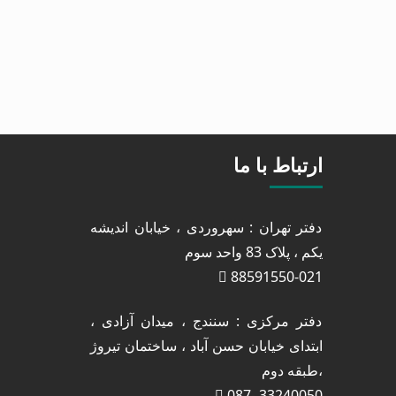
ارتباط با ما
دفتر تهران : سهروردی ، خیابان اندیشه
یکم ، پلاک 83 واحد سوم
88591550-021
دفتر مرکزی : سنندج ، میدان آزادی ،
ابتدای خیابان حسن آباد ، ساختمان تیروژ
،طبقه دوم
33240050 -087