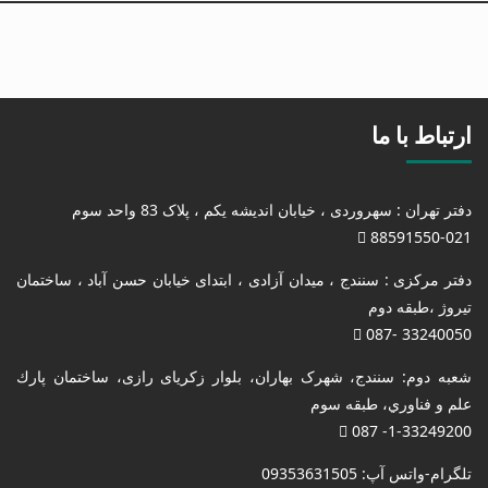
ارتباط با ما
دفتر تهران : سهروردی ، خیابان اندیشه یکم ، پلاک 83 واحد سوم
88591550-021
دفتر مرکزی : سنندج ، میدان آزادی ، ابتدای خیابان حسن آباد ، ساختمان
تیروژ ،طبقه دوم
33240050 -087
شعبه دوم: سنندج، شهرک بهاران، بلوار زکریای رازی، ساختمان پارك
علم و فناوري، طبقه سوم
1-33249200- 087
تلگرام-واتس آپ: 09353631505