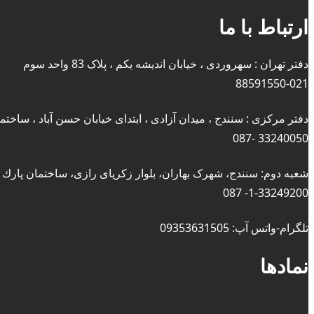
ارتباط با ما
دفتر تهران : سهروردی ، خیابان اندیشه یکم ، پلاک 83 واحد سوم
88591550-021
دفتر مرکزی : سنندج ، میدان آزادی ، ابتدای خیابان حسن آباد ، ساختم
33240050 -087
شعبه دوم: سنندج، شهرک بهاران، بلوار زکریای رازی، ساختمان پارك
1-33249200- 087
تلگرام-واتس آپ: 09353631505
نمادها