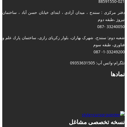
88591550-021
دفتر مرکزی : سنندج ، میدان آزادی ، ابتدای خیابان حسن آباد ، ساختمان
تیروژ ،طبقه دوم
33240050 -087
شعبه دوم: سنندج، شهرک بهاران، بلوار زکریای رازی، ساختمان پارك علم و
فناوري، طبقه سوم
1-33249200- 087
تلگرام-واتس آپ: 09353631505
نمادها
نسخه تخصصی مشاغل