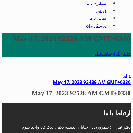
همکاری با ما
قوانین
تماس با ما
ورود کاربران
May 17, 2023 92528 AM GMT+0330
خانه
›
گزارشات بانک
قبلی
May 17, 2023 92439 AM GMT+0330
May 17, 2023 92528 AM GMT+0330
ارتباط با ما
دفتر تهران : سهروردی ، خیابان اندیشه یکم ، پلاک 83 واحد سوم