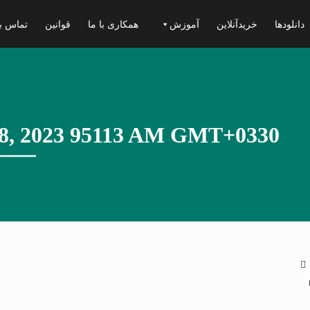
دانلودها
خریدآنلاین
آموزش
همکاری با ما
قوانین
تماس با
8, 2023 95113 AM GMT+0330