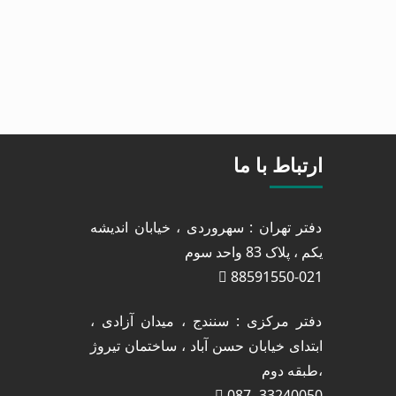
ارتباط با ما
دفتر تهران : سهروردی ، خیابان اندیشه
یکم ، پلاک 83 واحد سوم
88591550-021
دفتر مرکزی : سنندج ، میدان آزادی ،
ابتدای خیابان حسن آباد ، ساختمان تیروژ
،طبقه دوم
33240050 -087