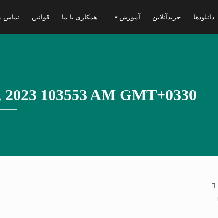
دانلودها
خریدآنلاین
آموزش
همکاری با ما
قوانین
تماس با
, 2023 103553 AM GMT+0330