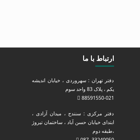
ارتباط با ما
دفتر تهران : سهروردی ، خیابان اندیشه
یکم ، پلاک 83 واحد سوم
88591550-021
دفتر مرکزی : سنندج ، میدان آزادی ،
ابتدای خیابان حسن آباد ، ساختمان تیروژ
،طبقه دوم
33240050 -087