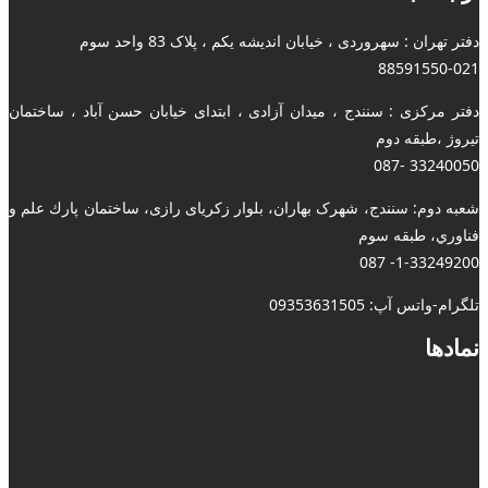
دفتر تهران : سهروردی ، خیابان اندیشه یکم ، پلاک 83 واحد سوم
88591550-021
دفتر مرکزی : سنندج ، میدان آزادی ، ابتدای خیابان حسن آباد ، ساختمان
تیروژ ،طبقه دوم
33240050 -087
شعبه دوم: سنندج، شهرک بهاران، بلوار زکریای رازی، ساختمان پارك علم و
فناوري، طبقه سوم
1-33249200- 087
تلگرام-واتس آپ: 09353631505
نمادها