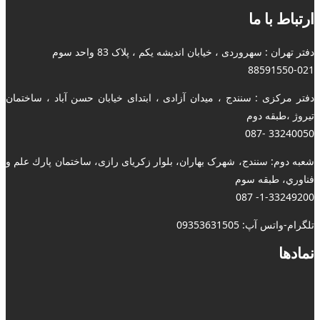
ارتباط با ما
دفتر تهران : سهروردی ، خیابان اندیشه یکم ، پلاک 83 واحد سوم
88591550-021
دفتر مرکزی : سنندج ، میدان آزادی ، ابتدای خیابان حسن آباد ، ساختمان
تیروژ ،طبقه دوم
33240050 -087
شعبه دوم: سنندج، شهرک بهاران، بلوار زکریای رازی، ساختمان پارك علم و
فناوري، طبقه سوم
1-33249200- 087
تلگرام-واتس آپ: 09353631505
نمادها