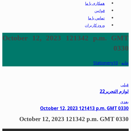
همکاری با ما
قوانین
تماس با ما
ورود کاربران
October 12, 2023 121342 p.m. GMT
0330
خانه
›
Stationery10
قبلی
لوازم التحریر22
بعدی
October 12, 2023 121413 p.m. GMT 0330
October 12, 2023 121342 p.m. GMT 0330