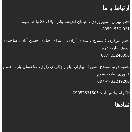
ارتباط با ما
دفتر تهران : سهروردی ، خیابان اندیشه یکم ، پلاک 83 واحد سوم
88591550-021
دفتر مرکزی : سنندج ، میدان آزادی ، ابتدای خیابان حسن آباد ، ساختمان
تیروژ ،طبقه دوم
33240050 -087
شعبه دوم: سنندج، شهرک بهاران، بلوار زکریای رازی، ساختمان پارك علم و
فناوري، طبقه سوم
1-33249200- 087
تلگرام-واتس آپ: 09353631505
نمادها