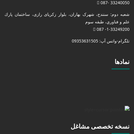
33240050 -087
شعبه دوم: سنندج، شهرک بهاران، بلوار زکریای رازی، ساختمان پارك
علم و فناوري، طبقه سوم
1-33249200- 087
تلگرام-واتس آپ: 09353631505
نمادها
نسخه تخصصی مشاغل