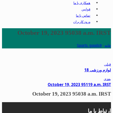
همکاری با ما
قوانین
تماس با ما
ورود کاربران
October 19, 2023 95038 a.m. IRST
خانه
›
Sports_goods9
قبلی
لوازم ورزشی 18
بعدی
October 19, 2023 95119 a.m. IRST
October 19, 2023 95038 a.m. IRST
ارتباط با ما