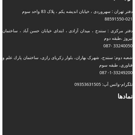
دفتر تهران : سهروردی ، خیابان اندیشه یکم ، پلاک 83 واحد سوم
88591550-021
دفتر مرکزی : سنندج ، میدان آزادی ، ابتدای خیابان حسن آباد ، ساختمان
تیروژ ،طبقه دوم
33240050 -087
شعبه دوم: سنندج، شهرک بهاران، بلوار زکریای رازی، ساختمان پارك علم و
فناوري، طبقه سوم
1-33249200- 087
تلگرام-واتس آپ: 09353631505
نمادها