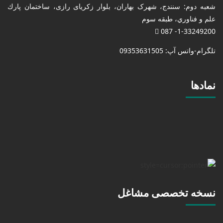
شعبه دوم: سنندج، شهرک بهاران، بلوار زکریای رازی، ساختمان پارك
علم و فناوري، طبقه سوم
1-33249200- 087
تلگرام-واتس آپ: 09353631505
نمادها
نسخه تخصصی مشاغل