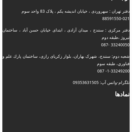
دفتر تهران : سهروردی ، خیابان اندیشه یکم ، پلاک 83 واحد سوم
88591550-021
دفتر مرکزی : سنندج ، میدان آزادی ، ابتدای خیابان حسن آباد ، ساختمان
تیروژ ،طبقه دوم
33240050 -087
شعبه دوم: سنندج، شهرک بهاران، بلوار زکریای رازی، ساختمان پارك علم و
فناوري، طبقه سوم
1-33249200- 087
تلگرام-واتس آپ: 09353631505
نمادها