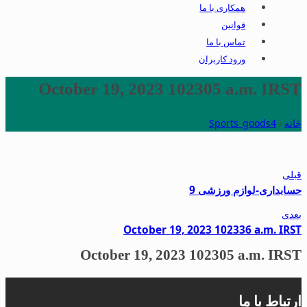
همکاری با ما
قوانین
تماس با ما
ورود کاربران
October 19, 2023 102305 a.m. IRST
خانه
›
Sports_goods4
قبلی
حسابداری-لوازم ورزشی 9
بعدی
October 19, 2023 102336 a.m. IRST
October 19, 2023 102305 a.m. IRST
ارتباط با ما