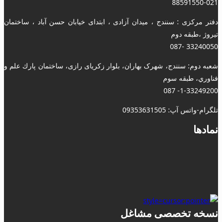
88591550-021
دفتر مرکزی : سنندج ، میدان آزادی ، ابتدای خیابان حسن آباد ، ساختمان
تیروژ ،طبقه دوم
33240050 -087
شعبه دوم: سنندج، شهرک بهاران، بلوار زکریای رازی، ساختمان پارك علم و
فناوري، طبقه سوم
1-33249200- 087
تلگرام-واتس آپ: 09353631505
نمادها
نسخه تخصصی مشاغل