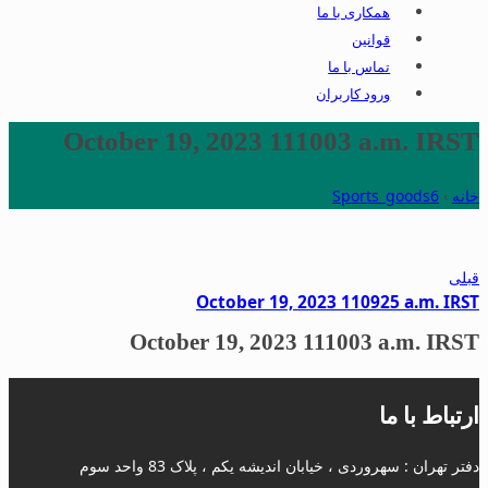
همکاری با ما
قوانین
تماس با ما
ورود کاربران
October 19, 2023 111003 a.m. IRST
خانه
›
Sports_goods6
قبلی
October 19, 2023 110925 a.m. IRST
October 19, 2023 111003 a.m. IRST
ارتباط با ما
دفتر تهران : سهروردی ، خیابان اندیشه یکم ، پلاک 83 واحد سوم