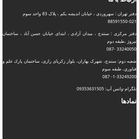
دفتر تهران : سهروردی ، خیابان اندیشه یکم ، پلاک 83 واحد سوم
88591550-021
دفتر مرکزی : سنندج ، میدان آزادی ، ابتدای خیابان حسن آباد ، ساختمان
تیروژ ،طبقه دوم
33240050 -087
شعبه دوم: سنندج، شهرک بهاران، بلوار زکریای رازی، ساختمان پارك علم و
فناوري، طبقه سوم
1-33249200- 087
تلگرام-واتس آپ: 09353631505
نمادها