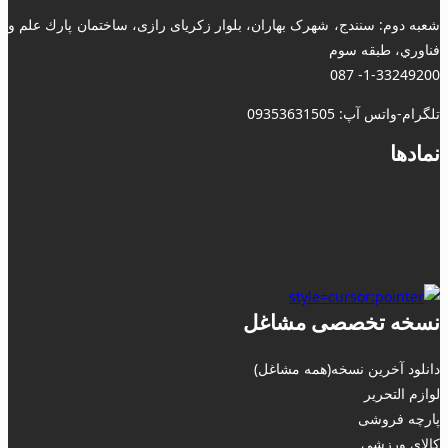
شعبه دوم: سنندج، شهرک بهاران، بلوار زکریای رازی، ساختمان پارك علم و
فناوري، طبقه سوم
1-33249200- 087
تلگرام-واتس آپ: 09353631505
نمادها
نسخه تخصصی مشاغل
دانلود آخرین نسخه(همه مشاغل)
لوازم التحریر
پارچه فروشی
کالای ورزشی