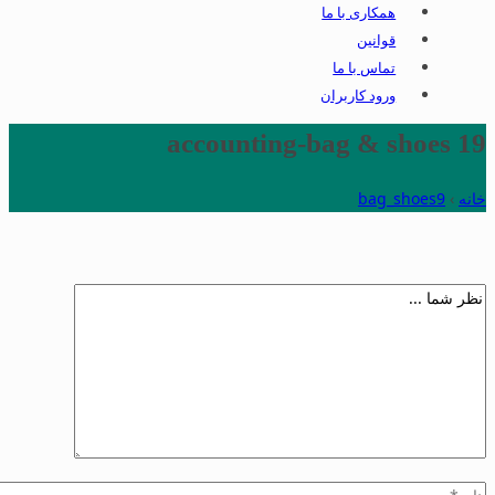
همکاری با ما
قوانین
تماس با ما
ورود کاربران
accounting-bag & shoes 19
خانه
›
bag_shoes9