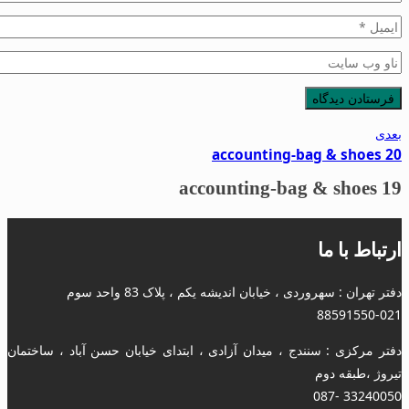
بعدی
accounting-bag & shoes 20
accounting-bag & shoes 19
ارتباط با ما
دفتر تهران : سهروردی ، خیابان اندیشه یکم ، پلاک 83 واحد سوم
88591550-021
دفتر مرکزی : سنندج ، میدان آزادی ، ابتدای خیابان حسن آباد ، ساختمان
تیروژ ،طبقه دوم
33240050 -087