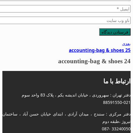
بعدی
accounting-bag & shoes 25
accounting-bag & shoes 24
ارتباط با ما
دفتر تهران : سهروردی ، خیابان اندیشه یکم ، پلاک 83 واحد سوم
88591550-021
دفتر مرکزی : سنندج ، میدان آزادی ، ابتدای خیابان حسن آباد ، ساختمان
تیروژ ،طبقه دوم
33240050 -087