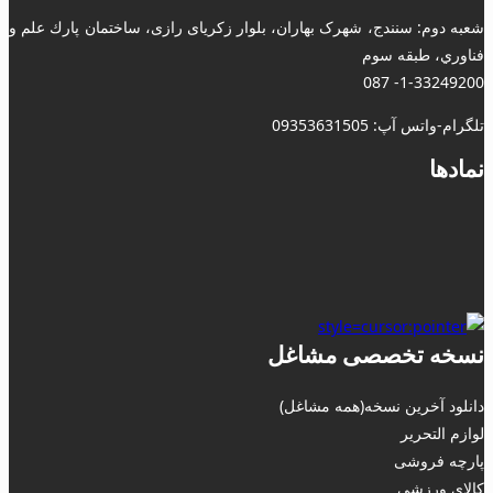
شعبه دوم: سنندج، شهرک بهاران، بلوار زکریای رازی، ساختمان پارك علم و
فناوري، طبقه سوم
1-33249200- 087
تلگرام-واتس آپ: 09353631505
نمادها
نسخه تخصصی مشاغل
دانلود آخرین نسخه(همه مشاغل)
لوازم التحریر
پارچه فروشی
کالای ورزشی