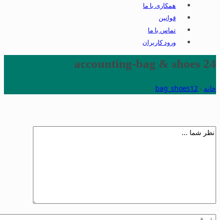
همکاری با ما
قوانین
تماس با ما
ورود کاربران
accounting-bag & shoes 24
خانه
›
bag_shoes12