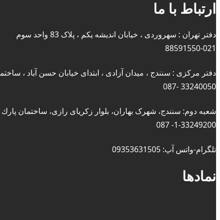
ارتباط با ما
دفتر تهران : سهروردی ، خیابان اندیشه یکم ، پلاک 83 واحد سوم
88591550-021
دفتر مرکزی : سنندج ، میدان آزادی ، ابتدای خیابان حسن آباد ، ساختم
33240050 -087
شعبه دوم: سنندج، شهرک بهاران، بلوار زکریای رازی، ساختمان پارك
1-33249200- 087
تلگرام-واتس آپ: 09353631505
نمادها