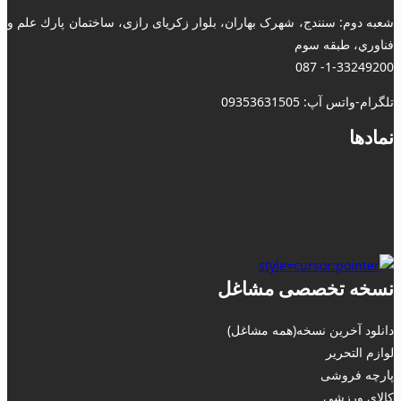
شعبه دوم: سنندج، شهرک بهاران، بلوار زکریای رازی، ساختمان پارك علم و
فناوري، طبقه سوم
1-33249200- 087
تلگرام-واتس آپ: 09353631505
نمادها
نسخه تخصصی مشاغل
دانلود آخرین نسخه(همه مشاغل)
لوازم التحریر
پارچه فروشی
کالای ورزشی