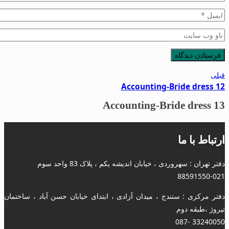
قبلی
Accounting-Bride dress 12
Accounting-Bride dress 13
ارتباط با ما
دفتر تهران : سهروردی ، خیابان اندیشه یکم ، پلاک 83 واحد سوم
88591550-021
دفتر مرکزی : سنندج ، میدان آزادی ، ابتدای خیابان حسن آباد ، ساختمان
تیروژ ،طبقه دوم
33240050 -087