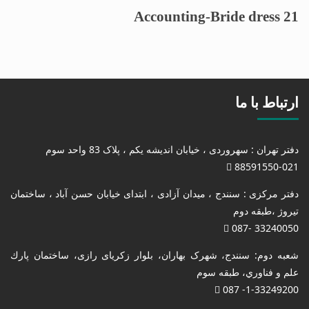
Accounting-Bride dress 21
ارتباط با ما
دفتر تهران : سهروردی ، خیابان اندیشه یکم ، پلاک 83 واحد سوم
88591550-021
دفتر مرکزی : سنندج ، میدان آزادی ، ابتدای خیابان حسن آباد ، ساختمان
تیروژ ،طبقه دوم
33240050 -087
شعبه دوم: سنندج، شهرک بهاران، بلوار زکریای رازی، ساختمان پارك
علم و فناوري، طبقه سوم
1-33249200- 087