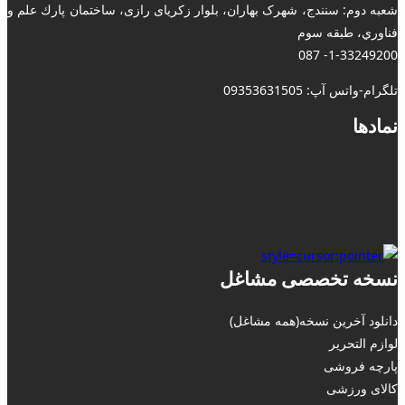
شعبه دوم: سنندج، شهرک بهاران، بلوار زکریای رازی، ساختمان پارك علم و
فناوري، طبقه سوم
1-33249200- 087
تلگرام-واتس آپ: 09353631505
نمادها
نسخه تخصصی مشاغل
دانلود آخرین نسخه(همه مشاغل)
لوازم التحریر
پارچه فروشی
کالای ورزشی