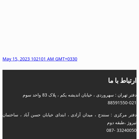
May 15, 2023 102101 AM GMT+0330
ارتباط با ما
دفتر تهران : سهروردی ، خیابان اندیشه یکم ، پلاک 83 واحد سوم
88591550-021
دفتر مرکزی : سنندج ، میدان آزادی ، ابتدای خیابان حسن آباد ، ساختمان
تیروژ ،طبقه دوم
33240050 -087