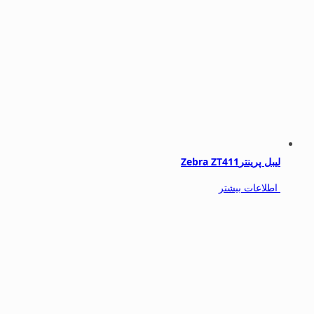
لیبل پرینترZebra ZT411
اطلاعات بیشتر