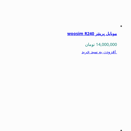
موبایل پرینتر woosim R240
14,000,000
تومان
افزودن به سبد خرید