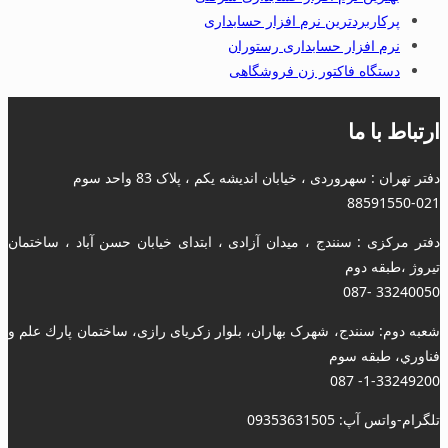
پرکاربردترین نرم افزار حسابداری
نرم افزار حسابداری رستوران
دستگاه فاکتور زن فروشگاهی
ارتباط با ما
دفتر تهران : سهروردی ، خیابان اندیشه یکم ، پلاک 83 واحد سوم
88591550-021
دفتر مرکزی : سنندج ، میدان آزادی ، ابتدای خیابان حسن آباد ، ساختمان
تیروژ ،طبقه دوم
33240050 -087
شعبه دوم: سنندج، شهرک بهاران، بلوار زکریای رازی، ساختمان پارك علم و
فناوري، طبقه سوم
1-33249200- 087
تلگرام-واتس آپ: 09353631505