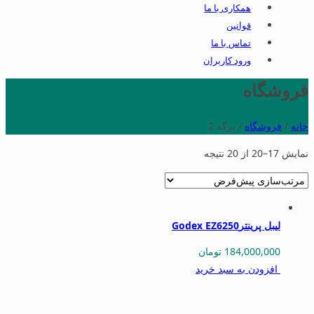
همکاری با ما
قوانین
تماس با ما
ورود کاربران
فروشگاه
خانه
/
فروشگاه
/ برگه 2
نمایش 17–20 از 20 نتیجه
لیبل پرینترGodex EZ6250
184,000,000
تومان
افزودن به سبد خرید