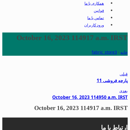
همکاری با ما
قوانین
تماس با ما
ورود کاربران
October 16, 2023 114917 a.m. IRST
خانه
›
fabric_store3
قبلی
پارچه فروشی 11
بعدی
October 16, 2023 114950 a.m. IRST
October 16, 2023 114917 a.m. IRST
ارتباط با ما