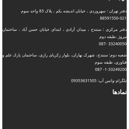
دفتر تهران : سهروردی ، خیابان اندیشه یکم ، پلاک 83 واحد سوم
88591550-021
دفتر مرکزی : سنندج ، میدان آزادی ، ابتدای خیابان حسن آباد ، ساختمان
تیروژ ،طبقه دوم
33240050 -087
شعبه دوم: سنندج، شهرک بهاران، بلوار زکریای رازی، ساختمان پارك علم و
فناوري، طبقه سوم
1-33249200- 087
تلگرام-واتس آپ: 09353631505
نمادها