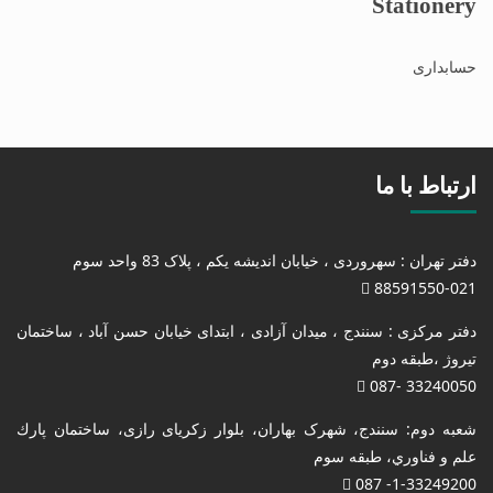
Stationery
حسابداری
ارتباط با ما
دفتر تهران : سهروردی ، خیابان اندیشه یکم ، پلاک 83 واحد سوم
88591550-021
دفتر مرکزی : سنندج ، میدان آزادی ، ابتدای خیابان حسن آباد ، ساختمان
تیروژ ،طبقه دوم
33240050 -087
شعبه دوم: سنندج، شهرک بهاران، بلوار زکریای رازی، ساختمان پارك
علم و فناوري، طبقه سوم
1-33249200- 087