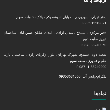
ارتباط با ما
دفتر تهران : سهروردی ، خیابان اندیشه یکم ، پلاک 83 واحد سوم
88591550-021
دفتر مرکزی : سنندج ، میدان آزادی ، ابتدای خیابان حسن آباد ، ساختمان
تیروژ ،طبقه دوم
33240050 -087
شعبه دوم: سنندج، شهرک بهاران، بلوار زکریای رازی، ساختمان پارك
علم و فناوري، طبقه سوم
1-33249200- 087
تلگرام-واتس آپ: 09353631505
نمادها