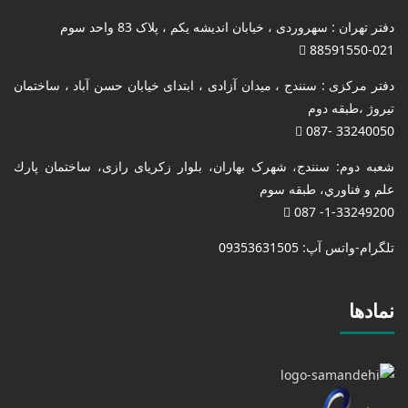
دفتر تهران : سهروردی ، خیابان اندیشه یکم ، پلاک 83 واحد سوم
88591550-021
دفتر مرکزی : سنندج ، میدان آزادی ، ابتدای خیابان حسن آباد ، ساختمان
تیروژ ،طبقه دوم
33240050 -087
شعبه دوم: سنندج، شهرک بهاران، بلوار زکریای رازی، ساختمان پارك
علم و فناوري، طبقه سوم
1-33249200- 087
تلگرام-واتس آپ: 09353631505
نمادها