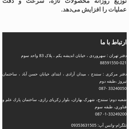
توزیع روزانه محصولات تازه، سرعت و دقت
عملیات را افزایش می‌دهد.
ارتباط با ما
دفتر تهران : سهروردی ، خیابان اندیشه یکم ، پلاک 83 واحد سوم
88591550-021
دفتر مرکزی : سنندج ، میدان آزادی ، ابتدای خیابان حسن آباد ، ساختمان
تیروژ ،طبقه دوم
33240050 -087
شعبه دوم: سنندج، شهرک بهاران، بلوار زکریای رازی، ساختمان پارك علم و
فناوري، طبقه سوم
1-33249200- 087
تلگرام-واتس آپ: 09353631505