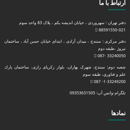
ارتباط با ما
دفتر تهران : سهروردی ، خیابان اندیشه یکم ، پلاک 83 واحد سوم
88591550-021
دفتر مرکزی : سنندج ، میدان آزادی ، ابتدای خیابان حسن آباد ، ساختمان
تیروژ ،طبقه دوم
33240050 -087
شعبه دوم: سنندج، شهرک بهاران، بلوار زکریای رازی، ساختمان پارك
علم و فناوري، طبقه سوم
1-33249200- 087
تلگرام-واتس آپ: 09353631505
نمادها